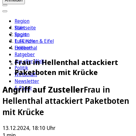
Anmelden
Region
Köln
Startseite
Sport
Region
1. FC Köln
Euskirchen & Eifel
Erleben
Hellenthal
Ratgeber
Frau in Hellenthal attackiert
Aus aller Welt
Politik
Paketboten mit Krücke
Wirtschaft
Newsletter
Angriff auf Zusteller
Frau in
E-Paper
Hellenthal attackiert Paketboten
mit Krücke
13.12.2024, 18:10 Uhr
1 min