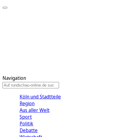
Meine KR
Meine Artikel
Meine Region
Meine Newsletter
Gewinnspiele
Mein Rundschau PLUS
Mein E-Paper
Navigation
Köln und Stadtteile
Region
Aus aller Welt
Sport
Politik
Debatte