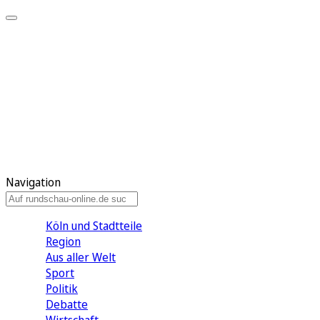
Meine KR
Meine Artikel
Meine Region
Meine Newsletter
Gewinnspiele
Mein Rundschau PLUS
Mein E-Paper
Navigation
Köln und Stadtteile
Region
Aus aller Welt
Sport
Politik
Debatte