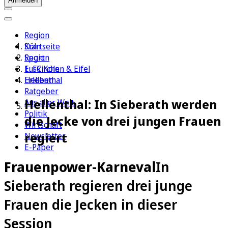
Anmelden
Region
Köln
Startseite
Sport
Region
1. FC Köln
Euskirchen & Eifel
Erleben
Hellenthal
Ratgeber
Hellenthal: In Sieberath werden
Aus aller Welt
Politik
die Jecke von drei jungen Frauen
Wirtschaft
regiert
Newsletter
E-Paper
Frauenpower-Karneval
In
Sieberath regieren drei junge
Frauen die Jecken in dieser
Session