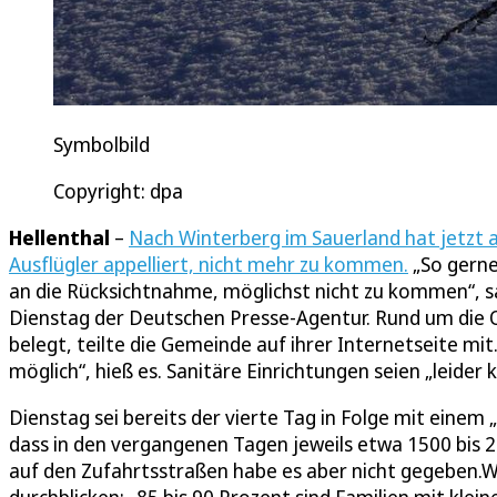
Symbolbild
Copyright: dpa
Hellenthal
–
Nach Winterberg im Sauerland hat jetzt 
Ausflügler appelliert, nicht mehr zu kommen.
„So gerne 
an die Rücksichtnahme, möglichst nicht zu kommen“, 
Dienstag der Deutschen Presse-Agentur. Rund um die O
belegt, teilte die Gemeinde auf ihrer Internetseite mi
möglich“, hieß es. Sanitäre Einrichtungen seien „leider
Dienstag sei bereits der vierte Tag in Folge mit eine
dass in den vergangenen Tagen jeweils etwa 1500 bis 
auf den Zufahrtsstraßen habe es aber nicht gegeben.We