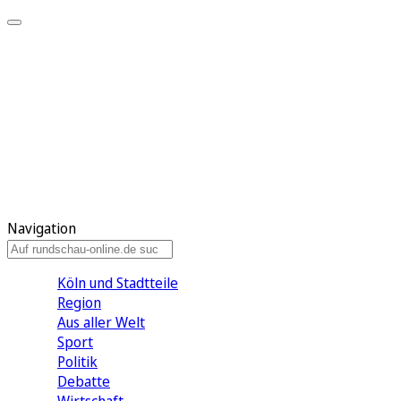
Meine KR
Meine Artikel
Meine Region
Meine Newsletter
Gewinnspiele
Mein Rundschau PLUS
Mein E-Paper
Navigation
Köln und Stadtteile
Region
Aus aller Welt
Sport
Politik
Debatte