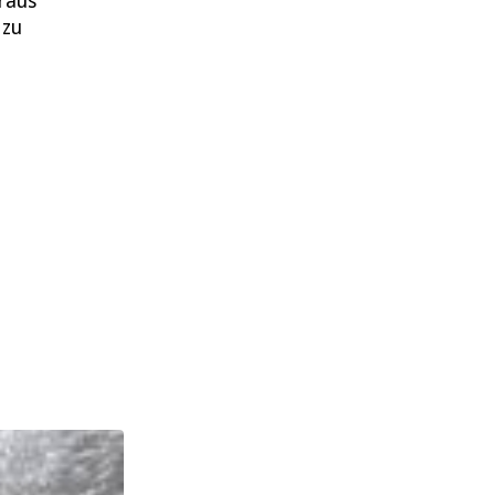
 raus
 zu