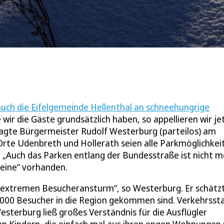
auch die Eifelgemeinde Hellenthal an schneehungrige
wir die Gäste grundsätzlich haben, so appellieren wir je
sagte Bürgermeister Rudolf Westerburg (parteilos) am
rte Udenbreth und Hollerath seien alle Parkmöglichkei
t. „Auch das Parken entlang der Bundesstraße ist nicht 
 keine“ vorhanden.
m „extremen Besucheransturm“, so Westerburg. Er schätz
2000 Besucher in die Region gekommen sind. Verkehrsst
sterburg ließ großes Verständnis für die Ausflügler