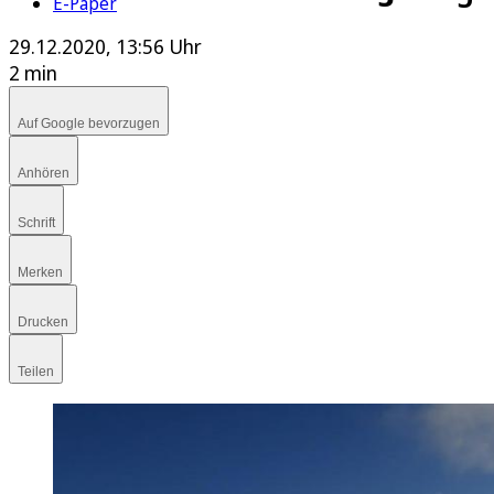
E-Paper
29.12.2020, 13:56 Uhr
2 min
Auf Google bevorzugen
Anhören
Schrift
Merken
Drucken
Teilen