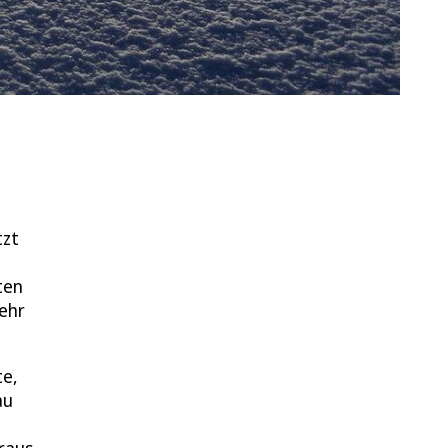
tzt
ten
mehr
te,
au