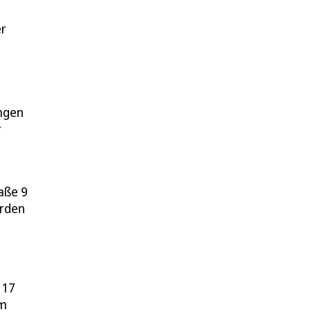
er
ungen
r
aße 9
erden
 17
am