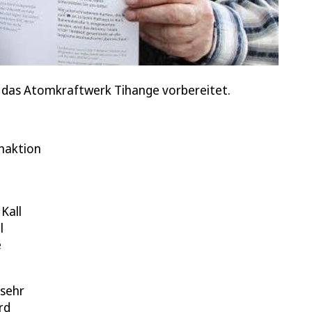
en das Atomkraftwerk Tihange vorbereitet.
naktion
Kall
l
e
 sehr
rd