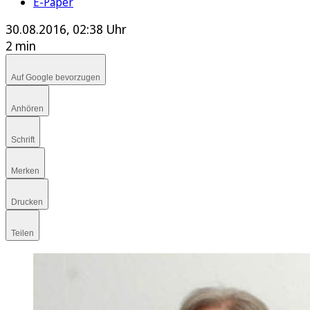
E-Paper
30.08.2016, 02:38 Uhr
2 min
Auf Google bevorzugen
Anhören
Schrift
Merken
Drucken
Teilen