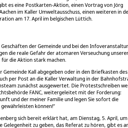
 gibt es eine Postkarten-Aktion, einen Vortrag von Jörg
achen im Kaller Umweltausschuss, einen weiteren in d
ation am 17. April im belgischen Lüttich.
n Geschäften der Gemeinde und bei den Infoveranstalt
gegen die reale Gefahr der atomaren Verseuchung unsere
ür die Aktion stark machen.
r Gemeinde Kall abgegeben oder in den Briefkasten des
ch per Post an die Kaller Verwaltung in der Bahnhofstr
onsteam zunächst ausgewertet. Die Protestschreiben w
ichtsbehörde FANC, weitergeleitet mit der Forderung:
unft und der meiner Familie und legen Sie sofort die
t gewährleisten können!“
lenberg sich bereit erklärt hat, am Dienstag, 5. April, um
e Gelegenheit zu geben, das Referat zu hören, gibt es 