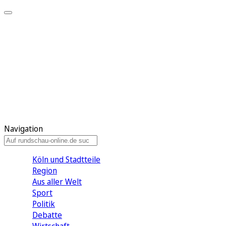
Meine KR
Meine Artikel
Meine Region
Meine Newsletter
Gewinnspiele
Mein Rundschau PLUS
Mein E-Paper
Navigation
Köln und Stadtteile
Region
Aus aller Welt
Sport
Politik
Debatte