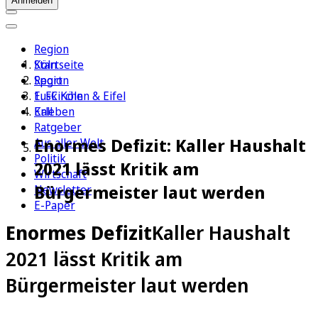
Anmelden
Region
Köln
Startseite
Sport
Region
1. FC Köln
Euskirchen & Eifel
Erleben
Kall
Ratgeber
Enormes Defizit: Kaller Haushalt
Aus aller Welt
Politik
2021 lässt Kritik am
Wirtschaft
Bürgermeister laut werden
Newsletter
E-Paper
Enormes Defizit
Kaller Haushalt
2021 lässt Kritik am
Bürgermeister laut werden