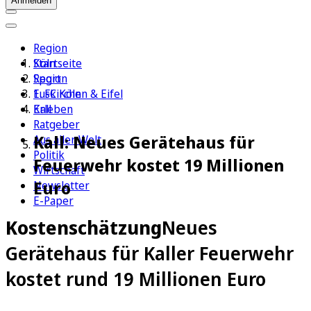
Anmelden
Region
Köln
Startseite
Sport
Region
1. FC Köln
Euskirchen & Eifel
Erleben
Kall
Ratgeber
Kall: Neues Gerätehaus für
Aus aller Welt
Politik
Feuerwehr kostet 19 Millionen
Wirtschaft
Euro
Newsletter
E-Paper
Kostenschätzung
Neues
Gerätehaus für Kaller Feuerwehr
kostet rund 19 Millionen Euro