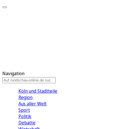
Meine KR
Meine Artikel
Meine Region
Meine Newsletter
Gewinnspiele
Mein Rundschau PLUS
Mein E-Paper
Navigation
Köln und Stadtteile
Region
Aus aller Welt
Sport
Politik
Debatte