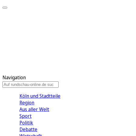
Meine KR
Meine Artikel
Meine Region
Meine Newsletter
Gewinnspiele
Mein Rundschau PLUS
Mein E-Paper
Navigation
Köln und Stadtteile
Region
Aus aller Welt
Sport
Politik
Debatte