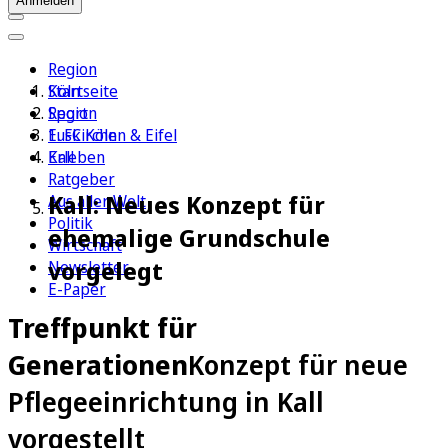
Anmelden
Region
Köln
Startseite
Sport
Region
1. FC Köln
Euskirchen & Eifel
Erleben
Kall
Ratgeber
Kall: Neues Konzept für
Aus aller Welt
Politik
ehemalige Grundschule
Wirtschaft
vorgelegt
Newsletter
E-Paper
Treffpunkt für
Generationen
Konzept für neue
Pflegeeinrichtung in Kall
vorgestellt