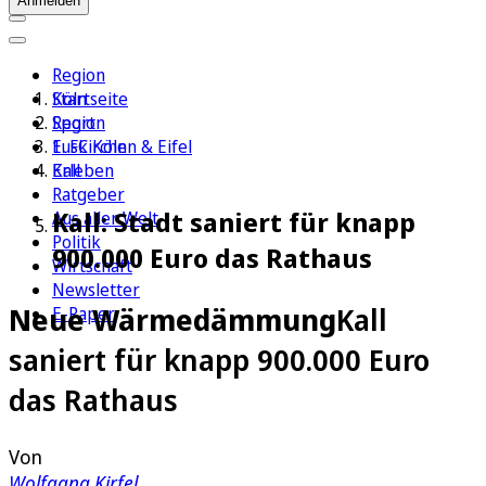
Anmelden
Region
Köln
Startseite
Sport
Region
1. FC Köln
Euskirchen & Eifel
Erleben
Kall
Ratgeber
Kall: Stadt saniert für knapp
Aus aller Welt
Politik
900.000 Euro das Rathaus
Wirtschaft
Newsletter
Neue Wärmedämmung
Kall
E-Paper
saniert für knapp 900.000 Euro
das Rathaus
Von
Wolfgang Kirfel