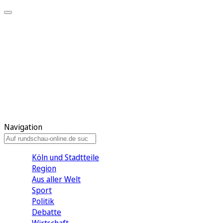
Meine KR
Meine Artikel
Meine Region
Meine Newsletter
Gewinnspiele
Mein Rundschau PLUS
Mein E-Paper
Navigation
Köln und Stadtteile
Region
Aus aller Welt
Sport
Politik
Debatte