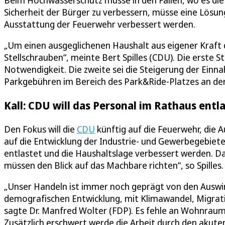
Beim Hochwasserschutz müsse in den Fällen, wo es die
Sicherheit der Bürger zu verbessern, müsse eine Lösu
Ausstattung der Feuerwehr verbessert werden.
„Um einen ausgeglichenen Haushalt aus eigener Kraft da
Stellschrauben“, meinte Bert Spilles (CDU). Die erste S
Notwendigkeit. Die zweite sei die Steigerung der Ein
Parkgebühren im Bereich des Park&Ride-Platzes an der 
Kall: CDU will das Personal im Rathaus entl
Den Fokus will die
CDU
künftig auf die Feuerwehr, die
auf die Entwicklung der Industrie- und Gewerbegebie
entlastet und die Haushaltslage verbessert werden. D
müssen den Blick auf das Machbare richten“, so Spilles.
„Unser Handeln ist immer noch geprägt von den Auswirku
demografischen Entwicklung, mit Klimawandel, Migr
sagte Dr. Manfred Wolter (FDP). Es fehle an Wohnrau
Zusätzlich erschwert werde die Arbeit durch den akute