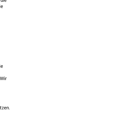
 die
ie
ie
„Wir
,
tzen.