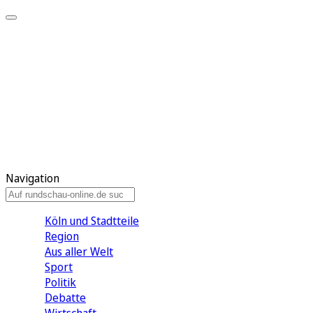
Meine KR
Meine Artikel
Meine Region
Meine Newsletter
Gewinnspiele
Mein Rundschau PLUS
Mein E-Paper
Navigation
Köln und Stadtteile
Region
Aus aller Welt
Sport
Politik
Debatte