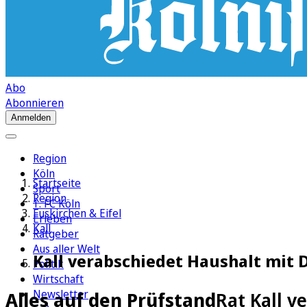
Abo
Abonnieren
Anmelden
Region
Köln
Startseite
Sport
Region
1. FC Köln
Euskirchen & Eifel
Erleben
Kall
Ratgeber
Aus aller Welt
Kall verabschiedet Haushalt mit D
Politik
Wirtschaft
Newsletter
Alles auf den Prüfstand
Rat Kall v