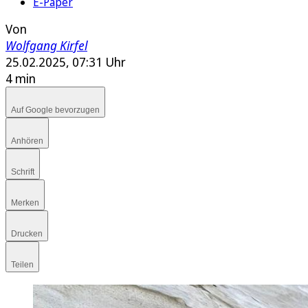
E-Paper
Von
Wolfgang Kirfel
25.02.2025, 07:31 Uhr
4 min
Auf Google bevorzugen
Anhören
Schrift
Merken
Drucken
Teilen