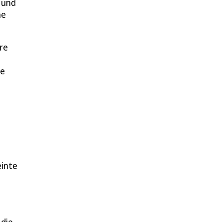
 und
he
re
ne
einte