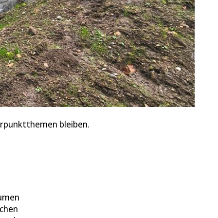
erpunktthemen bleiben.
lumen
ichen