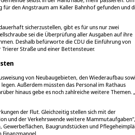
 Gemeinde selbst in der Hand habe, mehr passieren. Um
ng für den Angstraum am Kaller Bahnhof gefunden und d
uerhaft sicherzustellen, gibt es für uns nur zwei
tellschraube sei die Überprüfung aller Ausgaben auf ihre
nahmen. Deshalb befürworte die CDU die Einführung von
Trierer Straße und einer Bettensteuer.
asten
 Ausweisung von Neubaugebieten, den Wiederaufbau sow
te legen. Außerdem müssten das Personal im Rathaus
arüber hinaus gebe es noch zahlreiche weitere Themen. 
ngen der Flut. Gleichzeitig stellen sich mit der
ation und der Verkehrswende weitere Mammutaufgaben“
m, Gewerbeflächen, Baugrundstücken und Pflegeheimplä
n Finanzmangel.