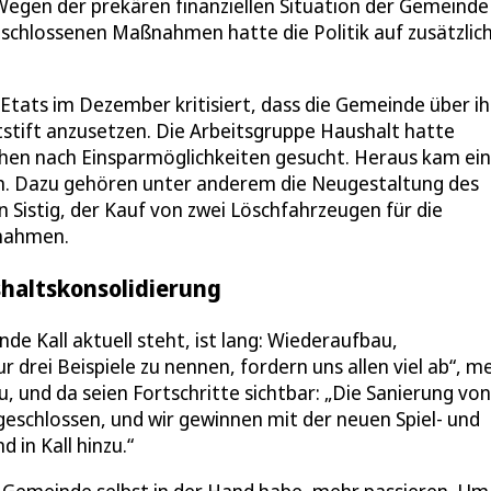
egen der prekären finanziellen Situation der Gemeinde
beschlossenen Maßnahmen hatte die Politik auf zusätzlic
tats im Dezember kritisiert, dass die Gemeinde über ih
otstift anzusetzen. Die Arbeitsgruppe Haushalt hatte
hen nach Einsparmöglichkeiten gesucht. Heraus kam ei
en. Dazu gehören unter anderem die Neugestaltung des
in Sistig, der Kauf von zwei Löschfahrzeugen für die
nahmen.
haltskonsolidierung
e Kall aktuell steht, ist lang: Wiederaufbau,
drei Beispiele zu nennen, fordern uns allen viel ab“, m
u, und da seien Fortschritte sichtbar: „Die Sanierung von
eschlossen, und wir gewinnen mit der neuen Spiel- und
d in Kall hinzu.“