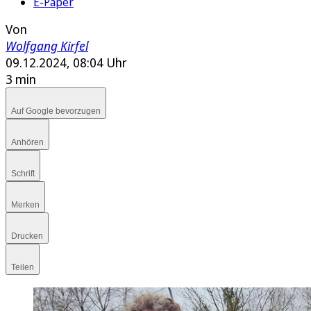
E-Paper
Von
Wolfgang Kirfel
09.12.2024, 08:04 Uhr
3 min
Auf Google bevorzugen
Anhören
Schrift
Merken
Drucken
Teilen