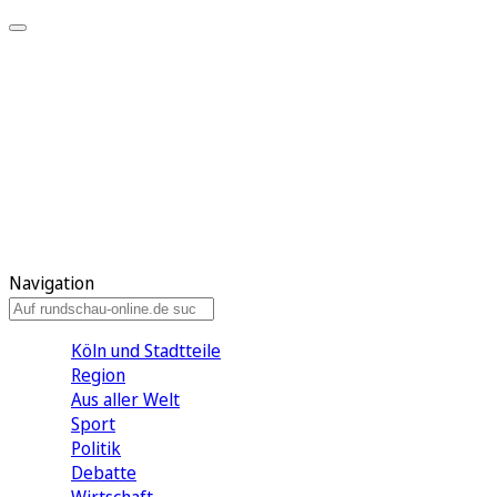
Meine KR
Meine Artikel
Meine Region
Meine Newsletter
Gewinnspiele
Mein Rundschau PLUS
Mein E-Paper
Navigation
Köln und Stadtteile
Region
Aus aller Welt
Sport
Politik
Debatte