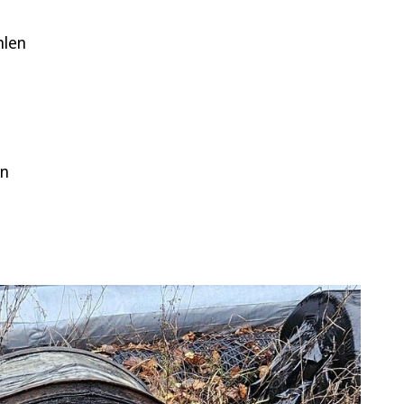
hlen
on