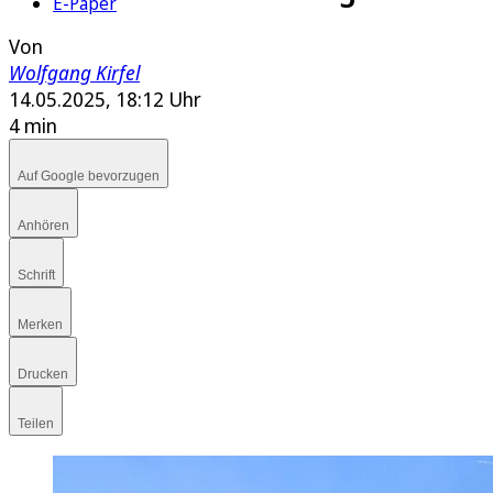
E-Paper
Von
Wolfgang Kirfel
14.05.2025, 18:12 Uhr
4 min
Auf Google bevorzugen
Anhören
Schrift
Merken
Drucken
Teilen