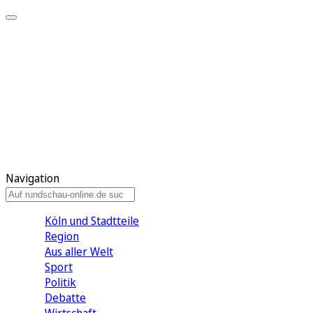
Meine KR
Meine Artikel
Meine Region
Meine Newsletter
Gewinnspiele
Mein Rundschau PLUS
Mein E-Paper
Navigation
Köln und Stadtteile
Region
Aus aller Welt
Sport
Politik
Debatte