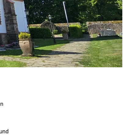
en
 und