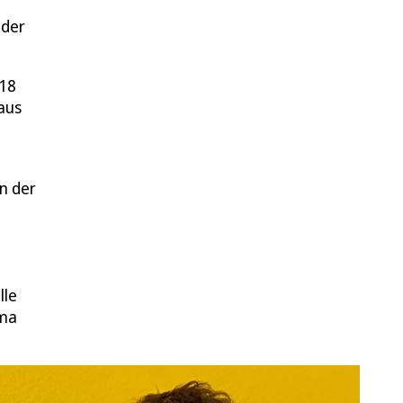
 der
218
aus
n der
lle
ema