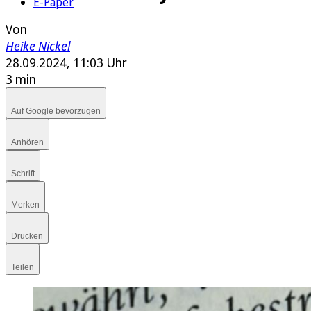
E-Paper
Von
Heike Nickel
28.09.2024, 11:03 Uhr
3 min
Auf Google bevorzugen
Anhören
Schrift
Merken
Drucken
Teilen