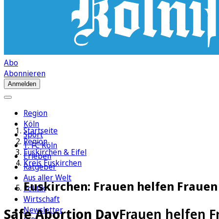
Abo
Abonnieren
Anmelden
Region
Köln
Startseite
Sport
Region
1. FC Köln
Euskirchen & Eifel
Erleben
Kreis Euskirchen
Ratgeber
Aus aller Welt
Euskirchen: Frauen helfen Frauen
Politik
Wirtschaft
Newsletter
Safe Abortion Day
Frauen helfen F