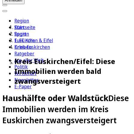
Anmelden
Region
Köln
Startseite
Sport
Region
1. FC Köln
Euskirchen & Eifel
Erleben
Kreis Euskirchen
Ratgeber
Kreis Euskirchen/Eifel: Diese
Aus aller Welt
Politik
Immobilien werden bald
Wirtschaft
zwangsversteigert
Newsletter
E-Paper
Haushälfte oder Waldstück
Diese
Immobilien werden im Kreis
Euskirchen zwangsversteigert