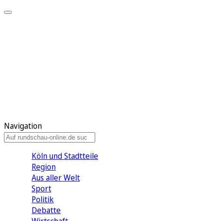
Meine KR
Meine Artikel
Meine Region
Meine Newsletter
Gewinnspiele
Mein Rundschau PLUS
Mein E-Paper
Navigation
Köln und Stadtteile
Region
Aus aller Welt
Sport
Politik
Debatte