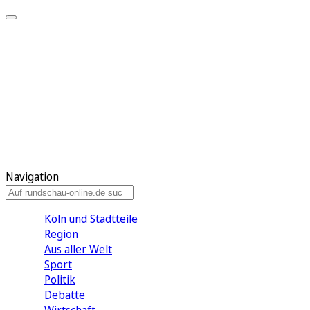
Meine KR
Meine Artikel
Meine Region
Meine Newsletter
Gewinnspiele
Mein Rundschau PLUS
Mein E-Paper
Navigation
Köln und Stadtteile
Region
Aus aller Welt
Sport
Politik
Debatte