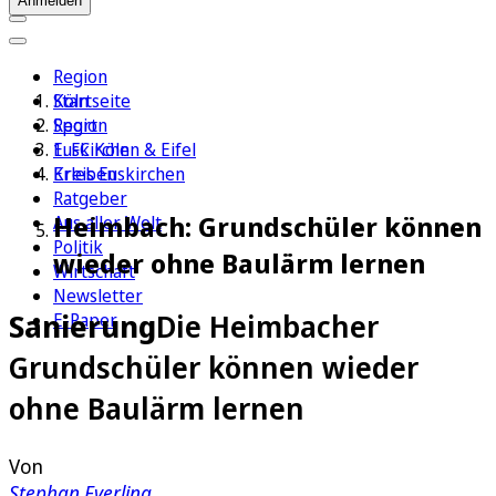
Anmelden
Region
Köln
Startseite
Sport
Region
1. FC Köln
Euskirchen & Eifel
Erleben
Kreis Euskirchen
Ratgeber
Heimbach: Grundschüler können
Aus aller Welt
Politik
wieder ohne Baulärm lernen
Wirtschaft
Newsletter
Sanierung
Die Heimbacher
E-Paper
Grundschüler können wieder
ohne Baulärm lernen
Von
Stephan Everling