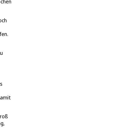
ochen
och
a
fen.
zu
es
damit
groß
ng,