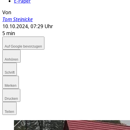
E-Paper
Von
Tom Steinicke
10.10.2024, 07:29 Uhr
5 min
Auf Google bevorzugen
Anhören
Schrift
Merken
Drucken
Teilen