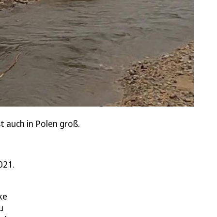
t auch in Polen groß.
021.
ke
u