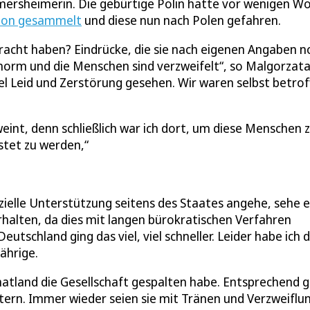
amersheimerin. Die gebürtige Polin hatte vor wenigen W
gion gesammelt
und diese nun nach Polen gefahren.
racht haben? Eindrücke, die sie nach eigenen Angaben n
enorm und die Menschen sind verzweifelt“, so Malgorzat
iel Leid und Zerstörung gesehen. Wir waren selbst betrof
eint, denn schließlich war ich dort, um diese Menschen 
stet zu werden,
anzielle Unterstützung seitens des Staates angehe, sehe 
rhalten, da dies mit langen bürokratischen Verfahren
Deutschland ging das viel, viel schneller. Leider habe ich 
ährige.
imatland die Gesellschaft gespalten habe. Entsprechend 
ütern. Immer wieder seien sie mit Tränen und Verzweiflu