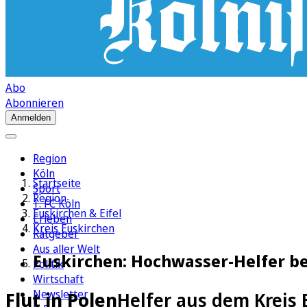
Abo
Abonnieren
Anmelden
Region
Köln
Startseite
Sport
Region
1. FC Köln
Euskirchen & Eifel
Erleben
Kreis Euskirchen
Ratgeber
Aus aller Welt
Euskirchen: Hochwasser-Helfer b
Politik
Wirtschaft
Newsletter
Flut in Polen
Helfer aus dem Kreis