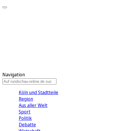
Meine KR
Meine Artikel
Meine Region
Meine Newsletter
Gewinnspiele
Mein Rundschau PLUS
Mein E-Paper
Navigation
Köln und Stadtteile
Region
Aus aller Welt
Sport
Politik
Debatte