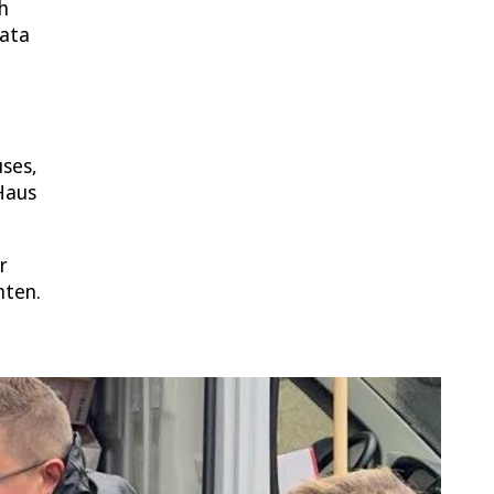
h
zata
uses,
 Haus
r
hten.