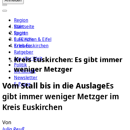
Anmelden
Region
Köln
Startseite
Sport
Region
1. FC Köln
Euskirchen & Eifel
Erleben
Kreis Euskirchen
Ratgeber
Kreis Euskirchen: Es gibt immer
Aus aller Welt
Politik
weniger Metzger
Wirtschaft
Newsletter
Vom Stall bis in die Auslage
Es
E-Paper
gibt immer weniger Metzger im
Kreis Euskirchen
Von
Julia Reuß