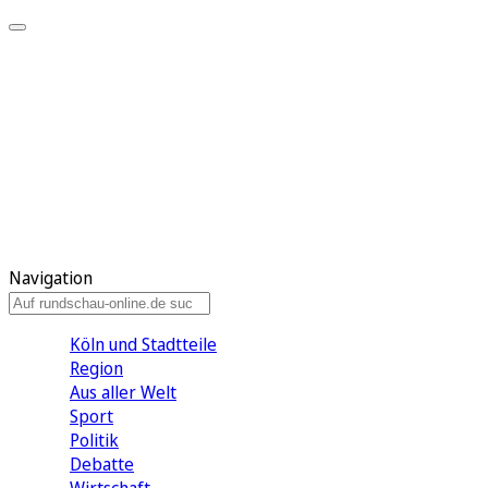
Meine KR
Meine Artikel
Meine Region
Meine Newsletter
Gewinnspiele
Mein Rundschau PLUS
Mein E-Paper
Navigation
Köln und Stadtteile
Region
Aus aller Welt
Sport
Politik
Debatte