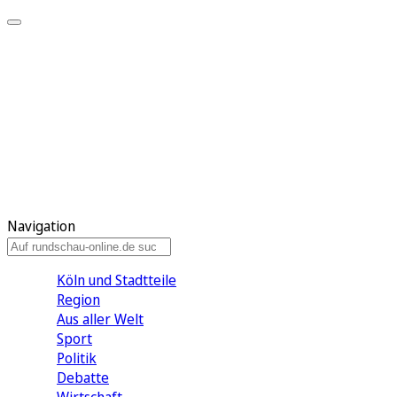
Meine KR
Meine Artikel
Meine Region
Meine Newsletter
Gewinnspiele
Mein Rundschau PLUS
Mein E-Paper
Navigation
Köln und Stadtteile
Region
Aus aller Welt
Sport
Politik
Debatte