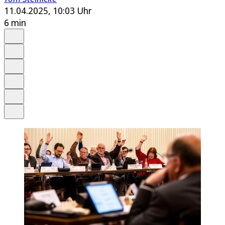
11.04.2025, 10:03 Uhr
6 min
Auf Google bevorzugen
Anhören
Schrift
Merken
Drucken
Teilen