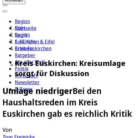
Anmelden
Region
Köln
Startseite
Sport
Region
1. FC Köln
Euskirchen & Eifel
Erleben
Kreis Euskirchen
Ratgeber
Kreis Euskirchen: Kreisumlage
Aus aller Welt
Politik
sorgt für Diskussion
Wirtschaft
Newsletter
Umlage niedriger
Bei den
E-Paper
Haushaltsreden im Kreis
Euskirchen gab es reichlich Kritik
Von
Tom Steinicke