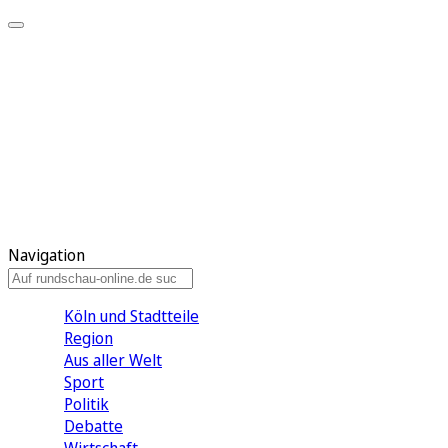
Meine KR
Meine Artikel
Meine Region
Meine Newsletter
Gewinnspiele
Mein Rundschau PLUS
Mein E-Paper
Navigation
Köln und Stadtteile
Region
Aus aller Welt
Sport
Politik
Debatte