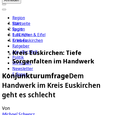
Anmelden
Region
Köln
Startseite
Sport
Region
1. FC Köln
Euskirchen & Eifel
Erleben
Kreis Euskirchen
Ratgeber
Kreis Euskirchen: Tiefe
Aus aller Welt
Politik
Sorgenfalten im Handwerk
Wirtschaft
Newsletter
Konjunkturumfrage
Dem
E-Paper
Handwerk im Kreis Euskirchen
geht es schlecht
Von
Michael Schwarz