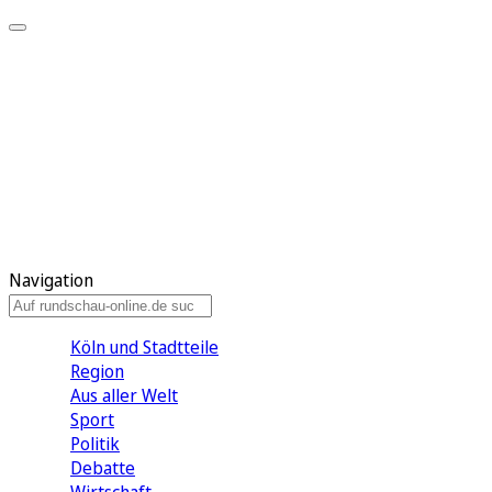
Meine KR
Meine Artikel
Meine Region
Meine Newsletter
Gewinnspiele
Mein Rundschau PLUS
Mein E-Paper
Navigation
Köln und Stadtteile
Region
Aus aller Welt
Sport
Politik
Debatte