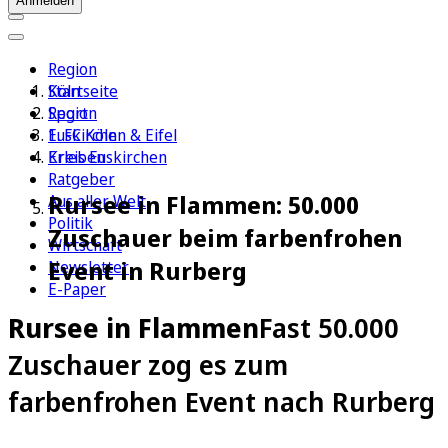
Anmelden
Region
Köln
Startseite
Sport
Region
1. FC Köln
Euskirchen & Eifel
Erleben
Kreis Euskirchen
Ratgeber
Rursee in Flammen: 50.000
Aus aller Welt
Politik
Zuschauer beim farbenfrohen
Wirtschaft
Event in Rurberg
Newsletter
E-Paper
Rursee in Flammen
Fast 50.000
Zuschauer zog es zum
farbenfrohen Event nach Rurberg