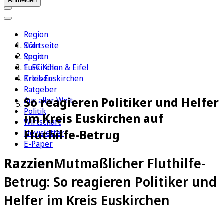
Anmelden
Region
Köln
Startseite
Sport
Region
1. FC Köln
Euskirchen & Eifel
Erleben
Kreis Euskirchen
Ratgeber
So reagieren Politiker und Helfer
Aus aller Welt
Politik
im Kreis Euskirchen auf
Wirtschaft
Fluthilfe-Betrug
Newsletter
E-Paper
Razzien
Mutmaßlicher Fluthilfe-
Betrug: So reagieren Politiker und
Helfer im Kreis Euskirchen