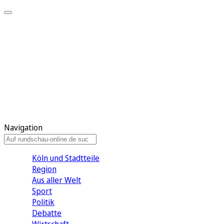
Meine KR
Meine Artikel
Meine Region
Meine Newsletter
Gewinnspiele
Mein Rundschau PLUS
Mein E-Paper
Navigation
Köln und Stadtteile
Region
Aus aller Welt
Sport
Politik
Debatte