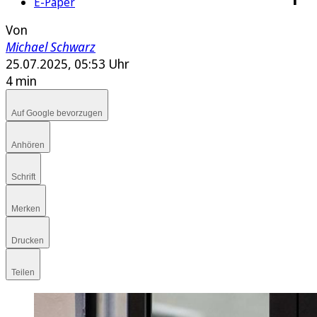
E-Paper
Von
Michael Schwarz
25.07.2025, 05:53 Uhr
4 min
Auf Google bevorzugen
Anhören
Schrift
Merken
Drucken
Teilen