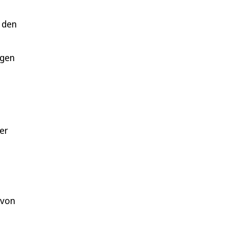
 den
ngen
er
 von