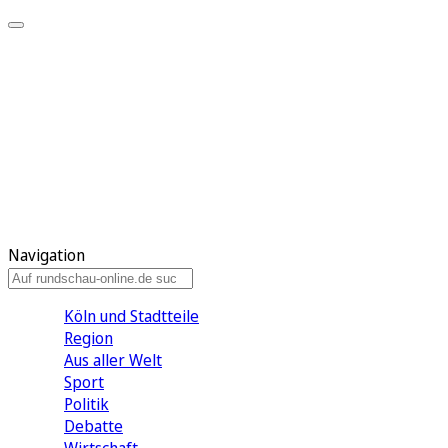
Meine KR
Meine Artikel
Meine Region
Meine Newsletter
Gewinnspiele
Mein Rundschau PLUS
Mein E-Paper
Navigation
Köln und Stadtteile
Region
Aus aller Welt
Sport
Politik
Debatte