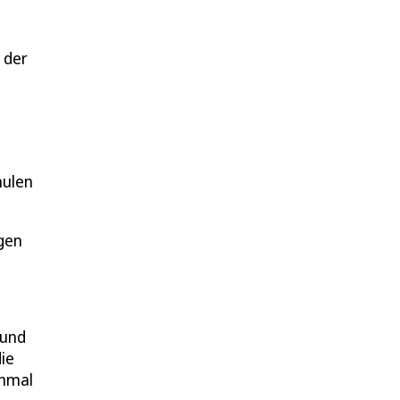
 der
hulen
gen
 und
ie
chmal