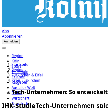
Abo
Abonnieren
Anmelden
Region
Köln
Startseite
Sport
Region
1. FC Köln
Euskirchen & Eifel
Erleben
Kreis Euskirchen
Ratgeber
Aus aller Welt
Tech-Unternehmen: So entwickelt 
Politik
Wirtschaft
Newsletter
IHK-Studie
Tech-Unternehmen spiel