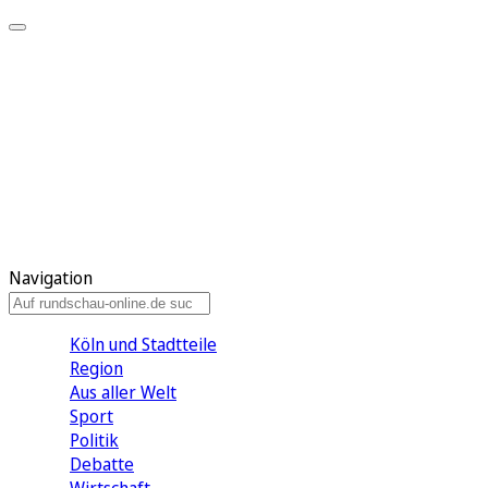
Meine KR
Meine Artikel
Meine Region
Meine Newsletter
Gewinnspiele
Mein Rundschau PLUS
Mein E-Paper
Navigation
Köln und Stadtteile
Region
Aus aller Welt
Sport
Politik
Debatte