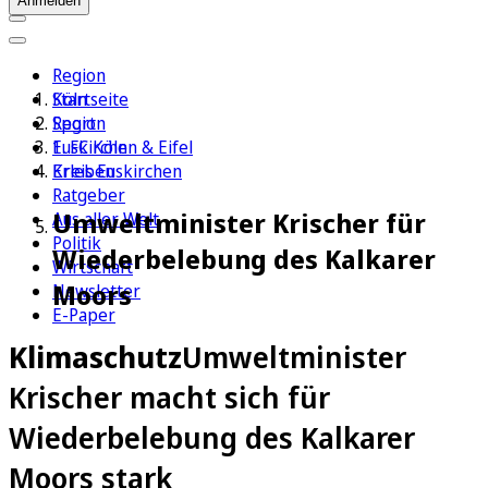
Anmelden
Region
Köln
Startseite
Sport
Region
1. FC Köln
Euskirchen & Eifel
Erleben
Kreis Euskirchen
Ratgeber
Umweltminister Krischer für
Aus aller Welt
Politik
Wiederbelebung des Kalkarer
Wirtschaft
Moors
Newsletter
E-Paper
Klimaschutz
Umweltminister
Krischer macht sich für
Wiederbelebung des Kalkarer
Moors stark