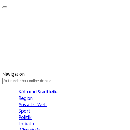
Meine KR
Meine Artikel
Meine Region
Meine Newsletter
Gewinnspiele
Mein Rundschau PLUS
Mein E-Paper
Navigation
Köln und Stadtteile
Region
Aus aller Welt
Sport
Politik
Debatte