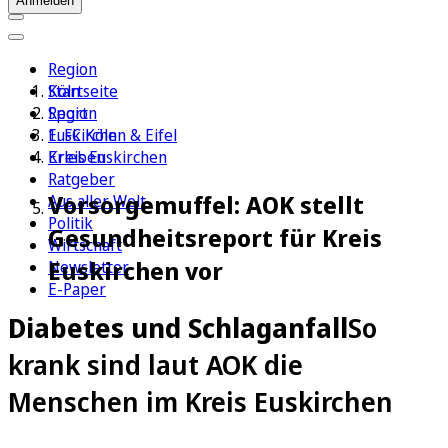
Anmelden
Region
Köln
Startseite
Sport
Region
1. FC Köln
Euskirchen & Eifel
Erleben
Kreis Euskirchen
Ratgeber
Vorsorgemuffel: AOK stellt
Aus aller Welt
Politik
Gesundheitsreport für Kreis
Wirtschaft
Euskirchen vor
Newsletter
E-Paper
Diabetes und Schlaganfall
So
krank sind laut AOK die
Menschen im Kreis Euskirchen