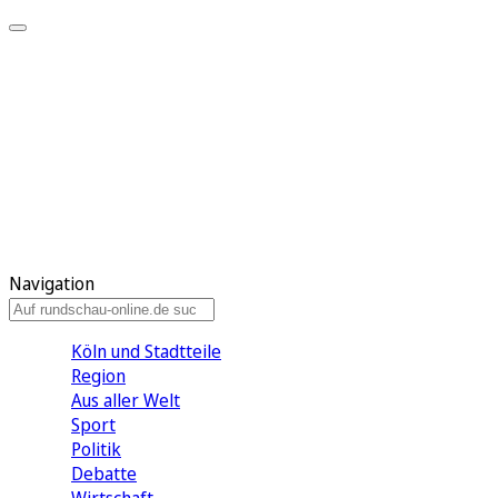
Meine KR
Meine Artikel
Meine Region
Meine Newsletter
Gewinnspiele
Mein Rundschau PLUS
Mein E-Paper
Navigation
Köln und Stadtteile
Region
Aus aller Welt
Sport
Politik
Debatte