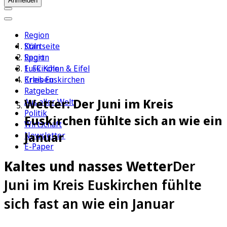
Anmelden
Region
Köln
Startseite
Sport
Region
1. FC Köln
Euskirchen & Eifel
Erleben
Kreis Euskirchen
Ratgeber
Wetter: Der Juni im Kreis
Aus aller Welt
Politik
Euskirchen fühlte sich an wie ein
Wirtschaft
Januar
Newsletter
E-Paper
Kaltes und nasses Wetter
Der
Juni im Kreis Euskirchen fühlte
sich fast an wie ein Januar