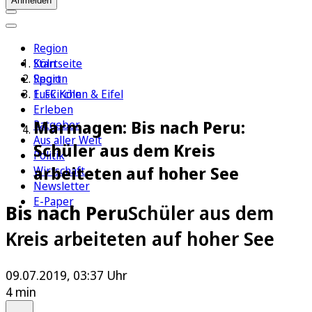
Anmelden
Region
Köln
Startseite
Sport
Region
1. FC Köln
Euskirchen & Eifel
Erleben
Marmagen: Bis nach Peru:
Ratgeber
Aus aller Welt
Schüler aus dem Kreis
Politik
arbeiteten auf hoher See
Wirtschaft
Newsletter
E-Paper
Bis nach Peru
Schüler aus dem
Kreis arbeiteten auf hoher See
09.07.2019, 03:37 Uhr
4 min
Auf Google bevorzugen