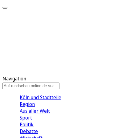
Meine KR
Meine Artikel
Meine Region
Meine Newsletter
Gewinnspiele
Mein Rundschau PLUS
Mein E-Paper
Navigation
Köln und Stadtteile
Region
Aus aller Welt
Sport
Politik
Debatte