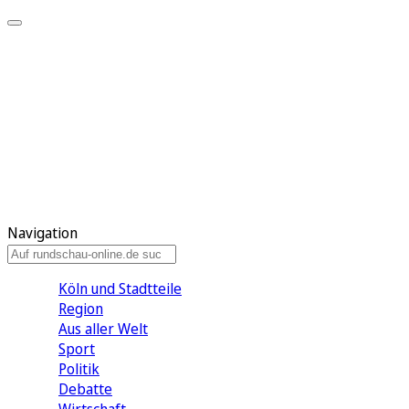
Meine KR
Meine Artikel
Meine Region
Meine Newsletter
Gewinnspiele
Mein Rundschau PLUS
Mein E-Paper
Navigation
Köln und Stadtteile
Region
Aus aller Welt
Sport
Politik
Debatte