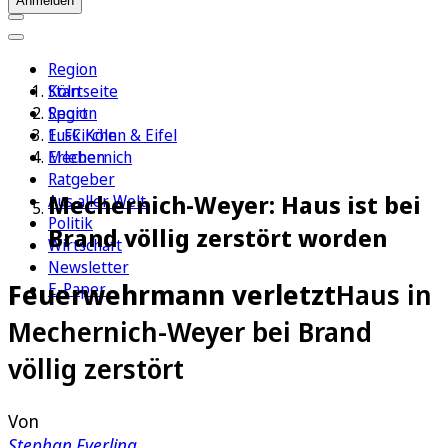
Anmelden
Region
Köln
Startseite
Sport
Region
1. FC Köln
Euskirchen & Eifel
Erleben
Mechernich
Ratgeber
Mechernich-Weyer: Haus ist bei
Aus aller Welt
Politik
Brand völlig zerstört worden
Wirtschaft
Newsletter
Feuerwehrmann verletzt
Haus in
E-Paper
Mechernich-Weyer bei Brand
völlig zerstört
Von
Stephan Everling