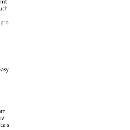
mmt
Auch
 pro
Easy
amm
iv
cals