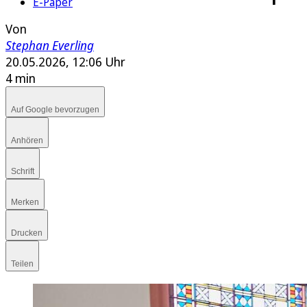
E-Paper
Von
Stephan Everling
20.05.2026, 12:06 Uhr
4 min
Auf Google bevorzugen
Anhören
Schrift
Merken
Drucken
Teilen