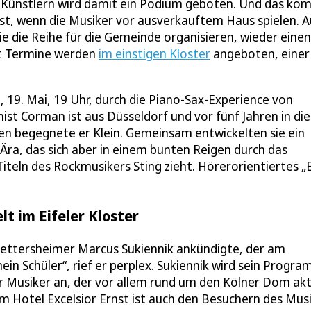
en Künstlern wird damit ein Podium geboten. Und das ko
 ist, wenn die Musiker vor ausverkauftem Haus spielen. 
die die Reihe für die Gemeinde organisieren, wieder einen
ht Termine werden
im einstigen Kloster
angeboten, einer
19. Mai, 19 Uhr, durch die Piano-Sax-Experience von
ist Corman ist aus Düsseldorf und vor fünf Jahren in die
en begegnete er Klein. Gemeinsam entwickelten sie ein
ra, das sich aber in einem bunten Reigen durch das
iteln des Rockmusikers Sting zieht. Hörerorientiertes „
lt im Eifeler Kloster
Nettersheimer Marcus Sukiennik ankündigte, der am
mein Schüler“, rief er perplex. Sukiennik wird sein Progr
er Musiker an, der vor allem rund um den Kölner Dom akt
 im Hotel Excelsior Ernst ist auch den Besuchern des Musi