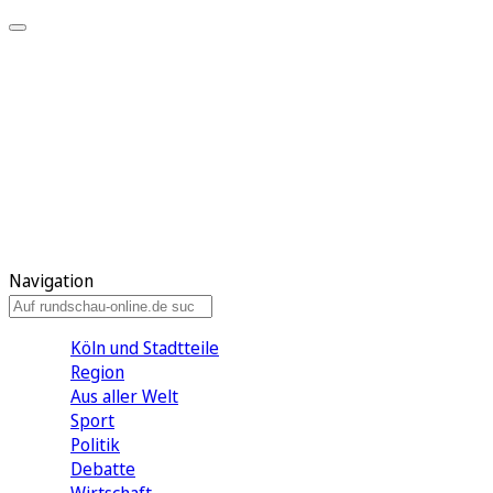
Meine KR
Meine Artikel
Meine Region
Meine Newsletter
Gewinnspiele
Mein Rundschau PLUS
Mein E-Paper
Navigation
Köln und Stadtteile
Region
Aus aller Welt
Sport
Politik
Debatte