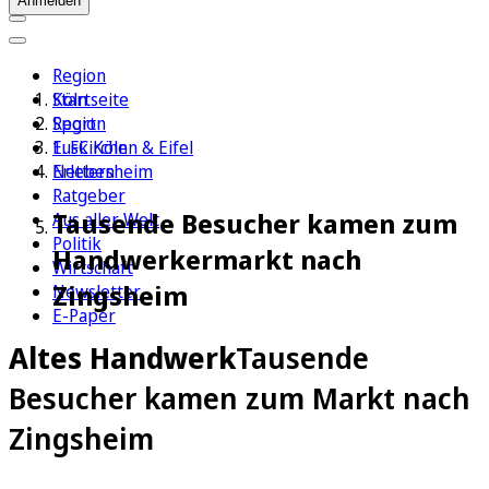
Anmelden
Region
Köln
Startseite
Sport
Region
1. FC Köln
Euskirchen & Eifel
Erleben
Nettersheim
Ratgeber
Tausende Besucher kamen zum
Aus aller Welt
Politik
Handwerkermarkt nach
Wirtschaft
Zingsheim
Newsletter
E-Paper
Altes Handwerk
Tausende
Besucher kamen zum Markt nach
Zingsheim