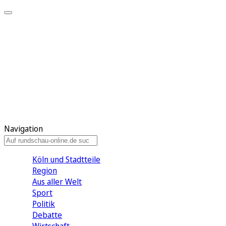
Meine KR
Meine Artikel
Meine Region
Meine Newsletter
Gewinnspiele
Mein Rundschau PLUS
Mein E-Paper
Navigation
Köln und Stadtteile
Region
Aus aller Welt
Sport
Politik
Debatte