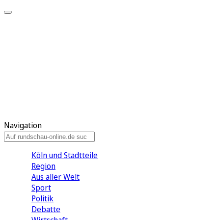
Meine KR
Meine Artikel
Meine Region
Meine Newsletter
Gewinnspiele
Mein Rundschau PLUS
Mein E-Paper
Navigation
Köln und Stadtteile
Region
Aus aller Welt
Sport
Politik
Debatte