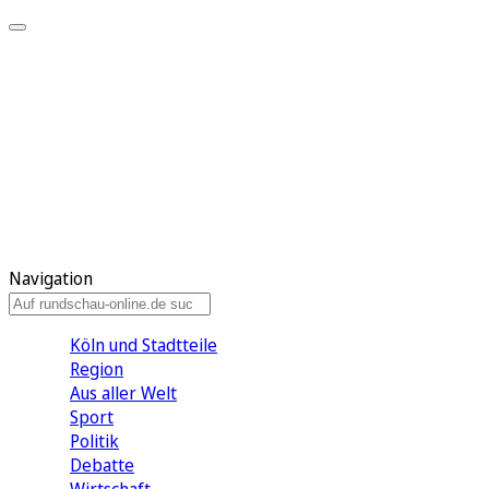
Meine KR
Meine Artikel
Meine Region
Meine Newsletter
Gewinnspiele
Mein Rundschau PLUS
Mein E-Paper
Navigation
Köln und Stadtteile
Region
Aus aller Welt
Sport
Politik
Debatte