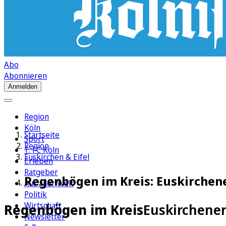
Abo
Abonnieren
Anmelden
Region
Köln
Startseite
Sport
Region
1. FC Köln
Euskirchen & Eifel
Erleben
Ratgeber
Regenbögen im Kreis: Euskirchener
Aus aller Welt
Politik
Wirtschaft
Regenbögen im Kreis
Euskirchener 
Newsletter