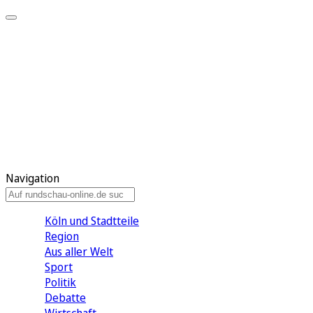
Meine KR
Meine Artikel
Meine Region
Meine Newsletter
Gewinnspiele
Mein Rundschau PLUS
Mein E-Paper
Navigation
Köln und Stadtteile
Region
Aus aller Welt
Sport
Politik
Debatte