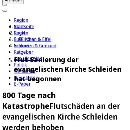
Anmelden
Region
Köln
Startseite
Sport
Region
1. FC Köln
Euskirchen & Eifel
Erleben
Schleiden & Gemünd
Ratgeber
Flut-Sanierung der
Aus aller Welt
Politik
evangelischen Kirche Schleiden
Wirtschaft
hat begonnen
Newsletter
E-Paper
800 Tage nach
Katastrophe
Flutschäden an der
evangelischen Kirche Schleiden
werden behoben