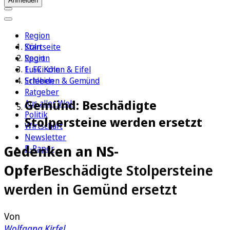
Anmelden
Region
Köln
Startseite
Sport
Region
1. FC Köln
Euskirchen & Eifel
Erleben
Schleiden & Gemünd
Ratgeber
Gemünd: Beschädigte
Aus aller Welt
Politik
Stolpersteine werden ersetzt
Wirtschaft
Newsletter
Gedenken an NS-
E-Paper
Opfer
Beschädigte Stolpersteine
werden in Gemünd ersetzt
Von
Wolfgang Kirfel