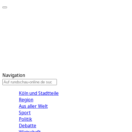
Meine KR
Meine Artikel
Meine Region
Meine Newsletter
Gewinnspiele
Mein Rundschau PLUS
Mein E-Paper
Navigation
Köln und Stadtteile
Region
Aus aller Welt
Sport
Politik
Debatte