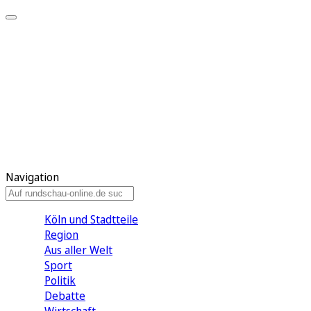
Meine KR
Meine Artikel
Meine Region
Meine Newsletter
Gewinnspiele
Mein Rundschau PLUS
Mein E-Paper
Navigation
Köln und Stadtteile
Region
Aus aller Welt
Sport
Politik
Debatte