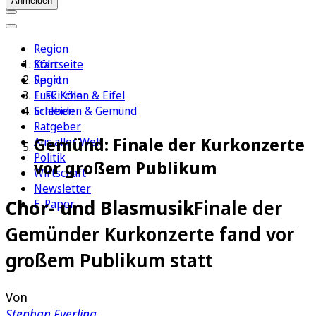
Anmelden
Region
Köln
Startseite
Sport
Region
1. FC Köln
Euskirchen & Eifel
Erleben
Schleiden & Gemünd
Ratgeber
Gemünd: Finale der Kurkonzerte
Aus aller Welt
Politik
vor großem Publikum
Wirtschaft
Newsletter
Chor- und Blasmusik
Finale der
E-Paper
Gemünder Kurkonzerte fand vor
großem Publikum statt
Von
Stephan Everling