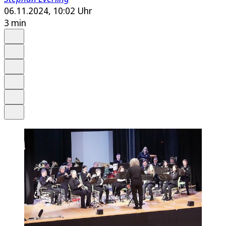
06.11.2024, 10:02 Uhr
3 min
Auf Google bevorzugen
Anhören
Schrift
Merken
Drucken
Teilen