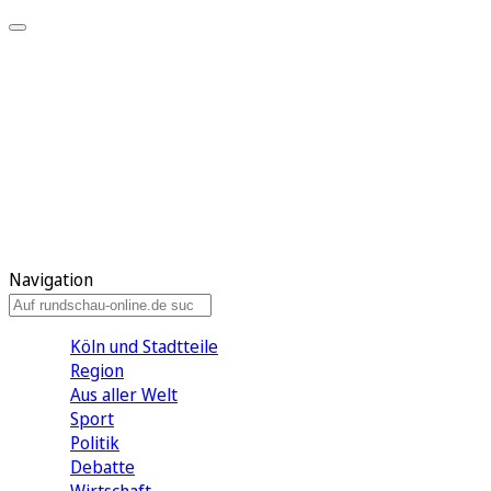
Meine KR
Meine Artikel
Meine Region
Meine Newsletter
Gewinnspiele
Mein Rundschau PLUS
Mein E-Paper
Navigation
Köln und Stadtteile
Region
Aus aller Welt
Sport
Politik
Debatte