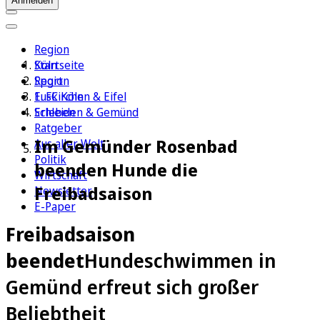
Anmelden
Region
Köln
Startseite
Sport
Region
1. FC Köln
Euskirchen & Eifel
Erleben
Schleiden & Gemünd
Ratgeber
Im Gemünder Rosenbad
Aus aller Welt
Politik
beenden Hunde die
Wirtschaft
Freibadsaison
Newsletter
E-Paper
Freibadsaison
beendet
Hundeschwimmen in
Gemünd erfreut sich großer
Beliebtheit