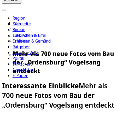
Anmelden
Region
Köln
Startseite
Sport
Region
1. FC Köln
Euskirchen & Eifel
Erleben
Schleiden & Gemünd
Ratgeber
Mehr als 700 neue Fotos vom Bau
Aus aller Welt
Politik
der „Ordensburg“ Vogelsang
Wirtschaft
entdeckt
Newsletter
E-Paper
Interessante Einblicke
Mehr als
700 neue Fotos vom Bau der
„Ordensburg“ Vogelsang entdeckt