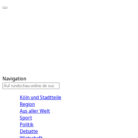
Meine KR
Meine Artikel
Meine Region
Meine Newsletter
Gewinnspiele
Mein Rundschau PLUS
Mein E-Paper
Navigation
Köln und Stadtteile
Region
Aus aller Welt
Sport
Politik
Debatte