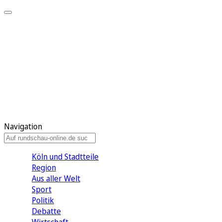
Meine KR
Meine Artikel
Meine Region
Meine Newsletter
Gewinnspiele
Mein Rundschau PLUS
Mein E-Paper
Navigation
Köln und Stadtteile
Region
Aus aller Welt
Sport
Politik
Debatte