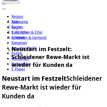
Anmelden
Region
Köln
Startseite
Sport
Region
1. FC Köln
Euskirchen & Eifel
Erleben
Schleiden & Gemünd
Ratgeber
Neustart im Festzelt:
Aus aller Welt
Politik
Schleidener Rewe-Markt ist
Wirtschaft
wieder für Kunden da
Newsletter
E-Paper
Neustart im Festzelt
Schleidener
Rewe-Markt ist wieder für
Kunden da