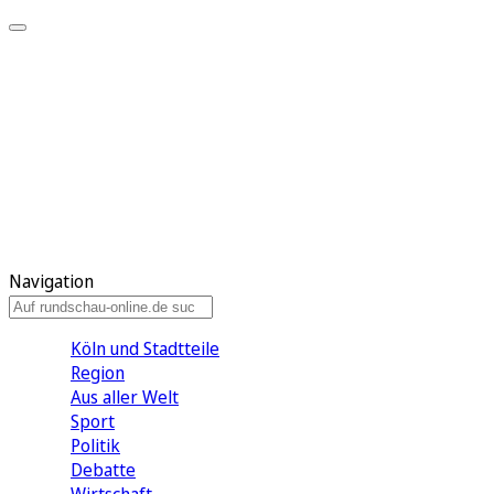
Meine KR
Meine Artikel
Meine Region
Meine Newsletter
Gewinnspiele
Mein Rundschau PLUS
Mein E-Paper
Navigation
Köln und Stadtteile
Region
Aus aller Welt
Sport
Politik
Debatte