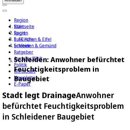
Anmelden
Region
Köln
Startseite
Sport
Region
1. FC Köln
Euskirchen & Eifel
Erleben
Schleiden & Gemünd
Ratgeber
Schleiden: Anwohner befürchtet
Aus aller Welt
Politik
Feuchtigkeitsproblem in
Wirtschaft
Baugebiet
Newsletter
E-Paper
Stadt legt Drainage
Anwohner
befürchtet Feuchtigkeitsproblem
in Schleidener Baugebiet