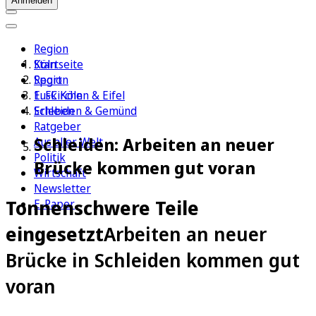
Anmelden
Region
Köln
Startseite
Sport
Region
1. FC Köln
Euskirchen & Eifel
Erleben
Schleiden & Gemünd
Ratgeber
Schleiden: Arbeiten an neuer
Aus aller Welt
Politik
Brücke kommen gut voran
Wirtschaft
Newsletter
Tonnenschwere Teile
E-Paper
eingesetzt
Arbeiten an neuer
Brücke in Schleiden kommen gut
voran