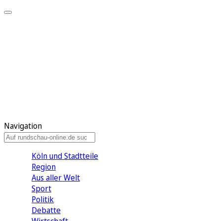
Meine KR
Meine Artikel
Meine Region
Meine Newsletter
Gewinnspiele
Mein Rundschau PLUS
Mein E-Paper
Navigation
Köln und Stadtteile
Region
Aus aller Welt
Sport
Politik
Debatte