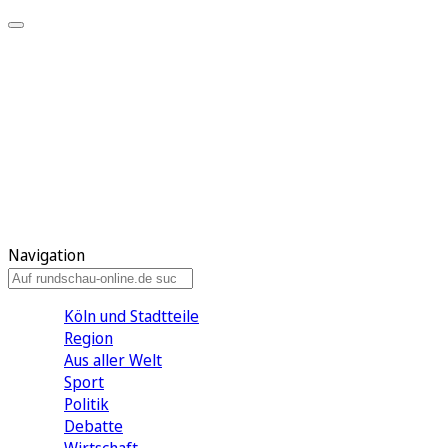
Meine KR
Meine Artikel
Meine Region
Meine Newsletter
Gewinnspiele
Mein Rundschau PLUS
Mein E-Paper
Navigation
Köln und Stadtteile
Region
Aus aller Welt
Sport
Politik
Debatte