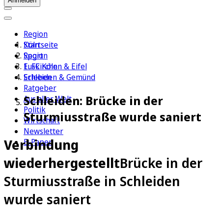
Anmelden
Region
Köln
Startseite
Sport
Region
1. FC Köln
Euskirchen & Eifel
Erleben
Schleiden & Gemünd
Ratgeber
Schleiden: Brücke in der
Aus aller Welt
Politik
Sturmiusstraße wurde saniert
Wirtschaft
Newsletter
Verbindung
E-Paper
wiederhergestellt
Brücke in der
Sturmiusstraße in Schleiden
wurde saniert