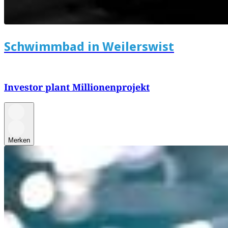
Schwimmbad in Weilerswist
Investor plant Millionenprojekt
Merken