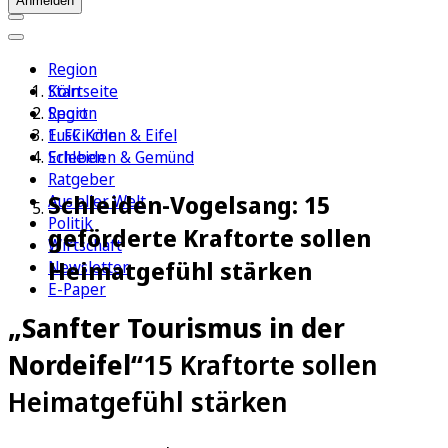
Anmelden
Region
Köln
Startseite
Sport
Region
1. FC Köln
Euskirchen & Eifel
Erleben
Schleiden & Gemünd
Ratgeber
Schleiden-Vogelsang: 15
Aus aller Welt
Politik
geförderte Kraftorte sollen
Wirtschaft
Heimatgefühl stärken
Newsletter
E-Paper
„Sanfter Tourismus in der
Nordeifel“
15 Kraftorte sollen
Heimatgefühl stärken