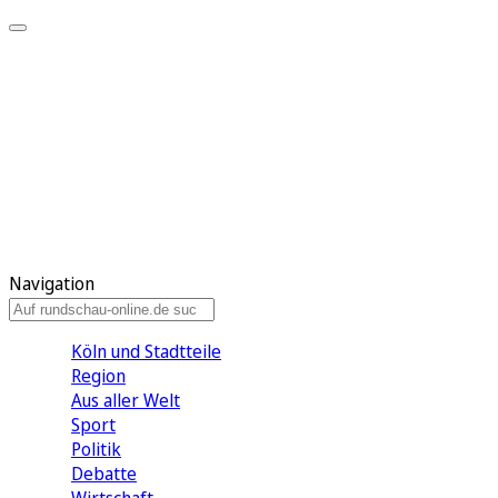
Meine KR
Meine Artikel
Meine Region
Meine Newsletter
Gewinnspiele
Mein Rundschau PLUS
Mein E-Paper
Navigation
Köln und Stadtteile
Region
Aus aller Welt
Sport
Politik
Debatte