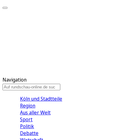
Meine KR
Meine Artikel
Meine Region
Meine Newsletter
Gewinnspiele
Mein Rundschau PLUS
Mein E-Paper
Navigation
Köln und Stadtteile
Region
Aus aller Welt
Sport
Politik
Debatte