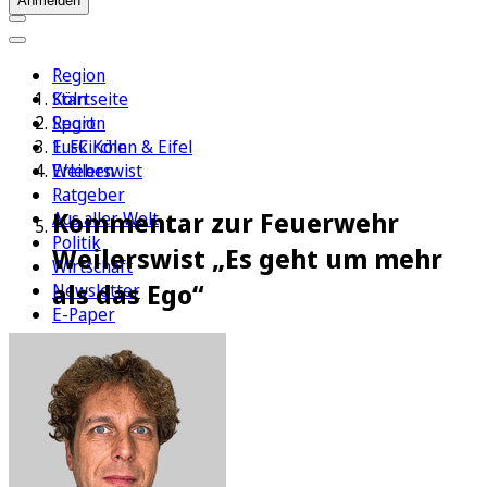
Anmelden
Region
Köln
Startseite
Sport
Region
1. FC Köln
Euskirchen & Eifel
Erleben
Weilerswist
Ratgeber
Kommentar zur Feuerwehr
Aus aller Welt
Politik
Weilerswist „Es geht um mehr
Wirtschaft
als das Ego“
Newsletter
E-Paper