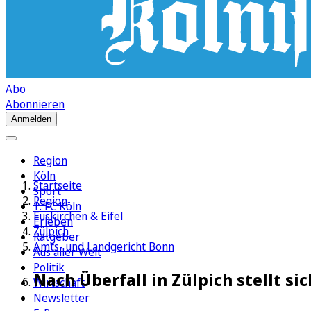
Abo
Abonnieren
Anmelden
Region
Köln
Startseite
Sport
Region
1. FC Köln
Euskirchen & Eifel
Erleben
Zülpich
Ratgeber
Amts- und Landgericht Bonn
Aus aller Welt
Politik
Nach Überfall in Zülpich stellt sic
Wirtschaft
Newsletter