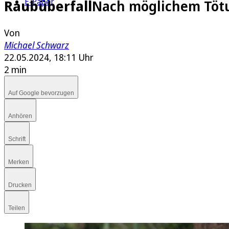
E-Paper
Raubüberfall
Nach möglichem Tötung
Von
Michael Schwarz
22.05.2024, 18:11 Uhr
2 min
Auf Google bevorzugen
Anhören
Schrift
Merken
Drucken
Teilen