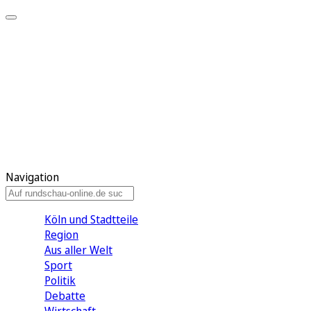
Meine KR
Meine Artikel
Meine Region
Meine Newsletter
Gewinnspiele
Mein Rundschau PLUS
Mein E-Paper
Navigation
Köln und Stadtteile
Region
Aus aller Welt
Sport
Politik
Debatte