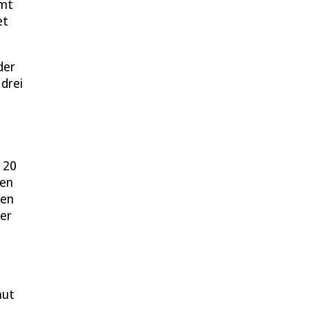
amt
et
der
 drei
 20
ten
hen
der
aut