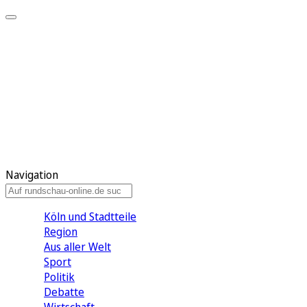
Meine KR
Meine Artikel
Meine Region
Meine Newsletter
Gewinnspiele
Mein Rundschau PLUS
Mein E-Paper
Navigation
Köln und Stadtteile
Region
Aus aller Welt
Sport
Politik
Debatte