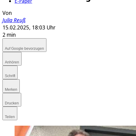
E-Paper
Von
Julia Reuß
15.02.2025, 18:03 Uhr
2 min
Auf Google bevorzugen
Anhören
Schrift
Merken
Drucken
Teilen