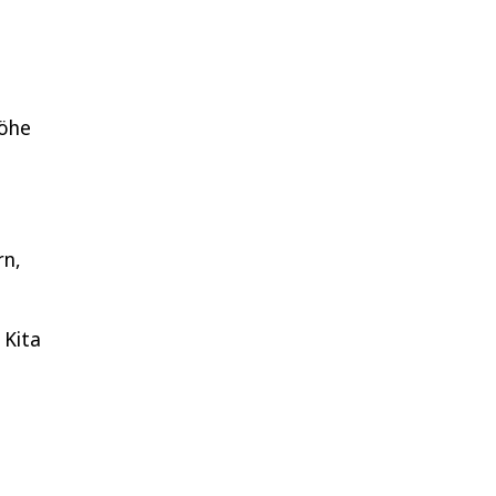
Höhe
rn,
 Kita