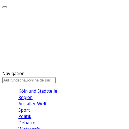
Meine KR
Meine Artikel
Meine Region
Meine Newsletter
Gewinnspiele
Mein Rundschau PLUS
Mein E-Paper
Navigation
Köln und Stadtteile
Region
Aus aller Welt
Sport
Politik
Debatte