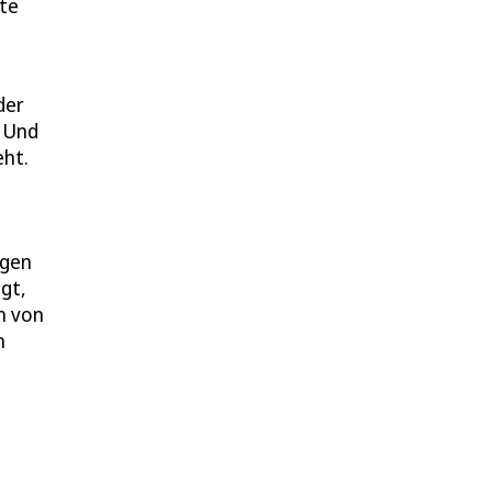
ate
der
. Und
eht.
igen
gt,
n von
n