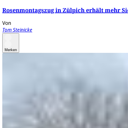
Rosenmontagszug in Zülpich erhält mehr S
Von
Tom Steinicke
Merken