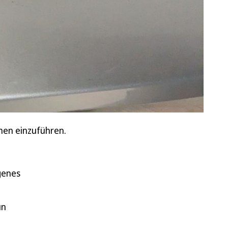
hen einzuführen.
genes
un