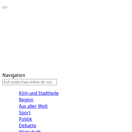
Meine KR
Meine Artikel
Meine Region
Meine Newsletter
Gewinnspiele
Mein Rundschau PLUS
Mein E-Paper
Navigation
Köln und Stadtteile
Region
Aus aller Welt
Sport
Politik
Debatte