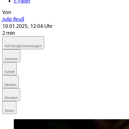
E-Paper
Von
Julia Reuß
10.01.2025, 12:04 Uhr
2 min
Auf Google bevorzugen
Anhören
Schrift
Merken
Drucken
Teilen