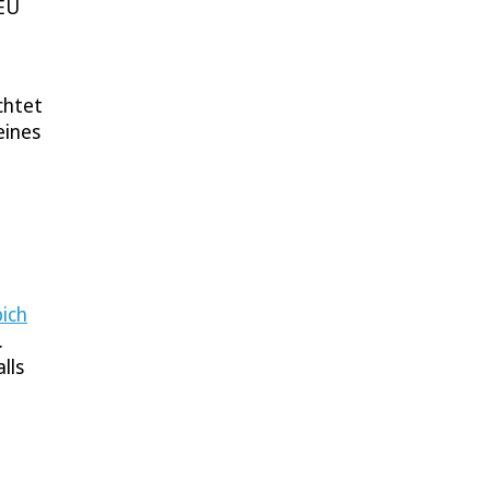
 EU
chtet
eines
pich
.
lls