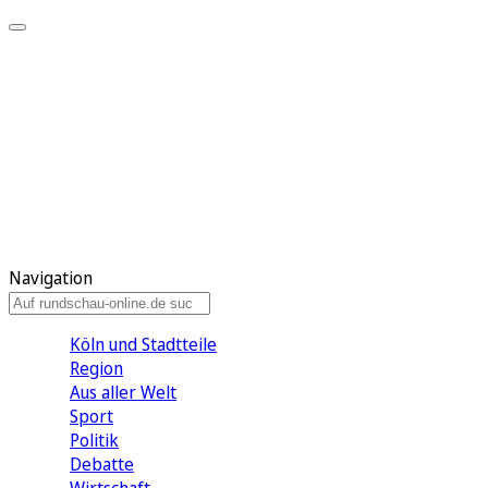
Meine KR
Meine Artikel
Meine Region
Meine Newsletter
Gewinnspiele
Mein Rundschau PLUS
Mein E-Paper
Navigation
Köln und Stadtteile
Region
Aus aller Welt
Sport
Politik
Debatte