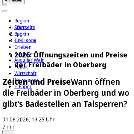
Anmelden
Region
Köln
Startseite
Sport
Region
1. FC Köln
Oberberg
Erleben
2026: Öffnungszeiten und Preise
Ratgeber
Aus aller Welt
der Freibäder in Oberberg
Politik
Wirtschaft
Zeiten und Preise
Wann öffnen
Newsletter
E-Paper
die Freibäder in Oberberg und wo
gibt’s Badestellen an Talsperren?
01.06.2026, 13:25 Uhr
7 min
Auf Google bevorzugen