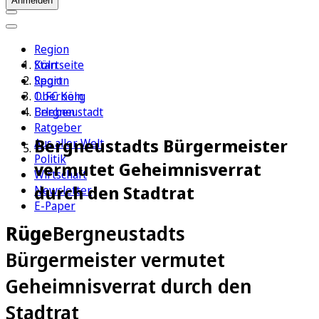
Anmelden
Region
Köln
Startseite
Sport
Region
1. FC Köln
Oberberg
Erleben
Bergneustadt
Ratgeber
Bergneustadts Bürgermeister
Aus aller Welt
Politik
vermutet Geheimnisverrat
Wirtschaft
durch den Stadtrat
Newsletter
E-Paper
Rüge
Bergneustadts
Bürgermeister vermutet
Geheimnisverrat durch den
Stadtrat