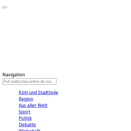
Meine KR
Meine Artikel
Meine Region
Meine Newsletter
Gewinnspiele
Mein Rundschau PLUS
Mein E-Paper
Navigation
Köln und Stadtteile
Region
Aus aller Welt
Sport
Politik
Debatte