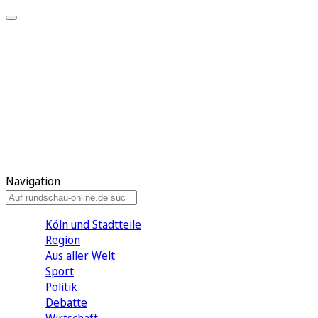
Meine KR
Meine Artikel
Meine Region
Meine Newsletter
Gewinnspiele
Mein Rundschau PLUS
Mein E-Paper
Navigation
Köln und Stadtteile
Region
Aus aller Welt
Sport
Politik
Debatte