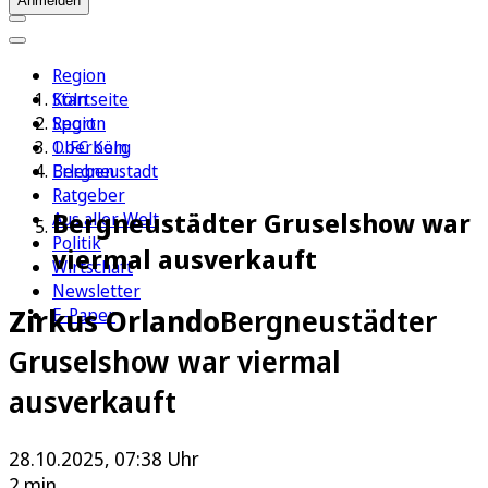
Anmelden
Region
Köln
Startseite
Sport
Region
1. FC Köln
Oberberg
Erleben
Bergneustadt
Ratgeber
Bergneustädter Gruselshow war
Aus aller Welt
Politik
viermal ausverkauft
Wirtschaft
Newsletter
Zirkus Orlando
Bergneustädter
E-Paper
Gruselshow war viermal
ausverkauft
28.10.2025, 07:38 Uhr
2 min