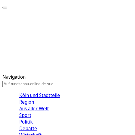
Meine KR
Meine Artikel
Meine Region
Meine Newsletter
Gewinnspiele
Mein Rundschau PLUS
Mein E-Paper
Navigation
Köln und Stadtteile
Region
Aus aller Welt
Sport
Politik
Debatte