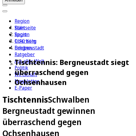
Anmelden
Region
Köln
Startseite
Sport
Region
1. FC Köln
Oberberg
Erleben
Bergneustadt
Ratgeber
Tischtennis: Bergneustadt siegt
Aus aller Welt
Politik
überraschend gegen
Wirtschaft
Ochsenhausen
Newsletter
E-Paper
Tischtennis
Schwalben
Bergneustadt gewinnen
überraschend gegen
Ochsenhausen