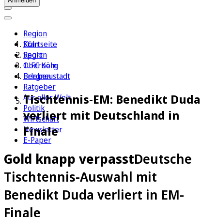
Anmelden
Region
Köln
Startseite
Sport
Region
1. FC Köln
Oberberg
Erleben
Bergneustadt
Ratgeber
Tischtennis-EM: Benedikt Duda
Aus aller Welt
Politik
verliert mit Deutschland in
Wirtschaft
Finale
Newsletter
E-Paper
Gold knapp verpasst
Deutsche
Tischtennis-Auswahl mit
Benedikt Duda verliert in EM-
Finale