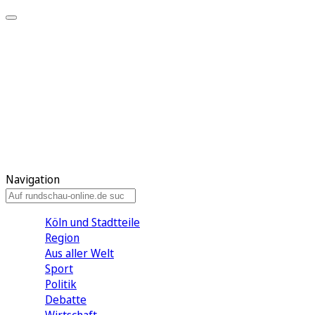
Meine KR
Meine Artikel
Meine Region
Meine Newsletter
Gewinnspiele
Mein Rundschau PLUS
Mein E-Paper
Navigation
Köln und Stadtteile
Region
Aus aller Welt
Sport
Politik
Debatte