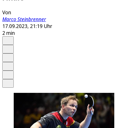
Von
Marco Steinbrenner
17.09.2023, 21:19 Uhr
2 min
Auf Google bevorzugen
Anhören
Schrift
Merken
Drucken
Teilen